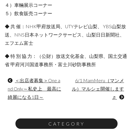
４）車輛展示コーナー
５）飲食販売コーナー
◆ 共 催：NHK甲府放送局、UTYテレビ山梨、 YBS山梨放
送、NNS日本ネットワークサービス、山梨日日新聞社、
エフエム富士
◆ 特 別 協 力：（公財）放送文化基金、山梨県、国土交通
省 甲府河川国道事務所・富士川砂防事務所
投
＜出店者募集＞One a
6/1 MamMeru（マンメ
稿
nd Only～私史上 最高に
ル）マルシェ開催します
ナ
綺麗になる1日～
♬
ビ
ゲ
ー
CATEGORY
シ